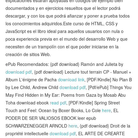
explicaciones estarán apoyadas en códigos de ejemplo bien
documentados y en ejercicios resueltos que el lector podrá
descargar, y con los que podrá afianzar y poner a prueba todos
los conocimientos adquiridos.Este curso de HTML, CSS y
JavaScript es el libro ideal para aquellos usuarios con nula o
poca experiencia previa en el mundo del desarrollo Web y que
necesiten de un trampolín con el que poder iniciarse en la
creación de sitios Web.
ePub Recomendados: {pdf download} Ramón and Julieta by
download pdf
, {pdf download} Lecture tout terrain CP - Manuel +
Album L'énigme de Pacha
download link
, [PDF/Kindle] No Plan B
by Lee Child, Andrew Child
download pdf
, [Pdf/ePub] Things You
May Find Hidden in My Ear: Poems from Gaza by Mosab Abu
Toha download ebook
read pdf
, [PDF/Kindle] Spring Street
Touch and Feel: Ocean by Boxer Books, Lo Cole
here
, EL
PODER DE SER VALIOSOS EBOOK leer epub
SCHWARZENEGGER ARNOLD
here
, {pdf download} Droit de la
propriété intellectuelle
download pdf
, EL ARTE DE CREARTE