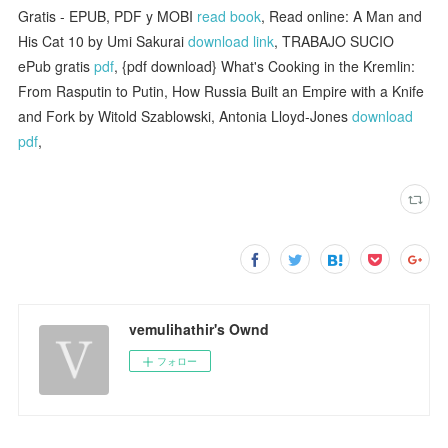
Gratis - EPUB, PDF y MOBI
read book
, Read online: A Man and
His Cat 10 by Umi Sakurai
download link
, TRABAJO SUCIO
ePub gratis
pdf
, {pdf download} What's Cooking in the Kremlin:
From Rasputin to Putin, How Russia Built an Empire with a Knife
and Fork by Witold Szablowski, Antonia Lloyd-Jones
download
pdf
,
vemulihathir's Ownd
フォロー