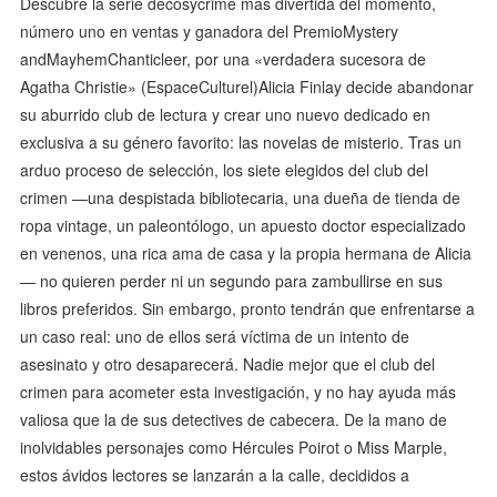
Descubre la serie decosycrime más divertida del momento,
número uno en ventas y ganadora del PremioMystery
andMayhemChanticleer, por una «verdadera sucesora de
Agatha Christie» (EspaceCulturel)Alicia Finlay decide abandonar
su aburrido club de lectura y crear uno nuevo dedicado en
exclusiva a su género favorito: las novelas de misterio. Tras un
arduo proceso de selección, los siete elegidos del club del
crimen —una despistada bibliotecaria, una dueña de tienda de
ropa vintage, un paleontólogo, un apuesto doctor especializado
en venenos, una rica ama de casa y la propia hermana de Alicia
— no quieren perder ni un segundo para zambullirse en sus
libros preferidos. Sin embargo, pronto tendrán que enfrentarse a
un caso real: uno de ellos será víctima de un intento de
asesinato y otro desaparecerá. Nadie mejor que el club del
crimen para acometer esta investigación, y no hay ayuda más
valiosa que la de sus detectives de cabecera. De la mano de
inolvidables personajes como Hércules Poirot o Miss Marple,
estos ávidos lectores se lanzarán a la calle, decididos a