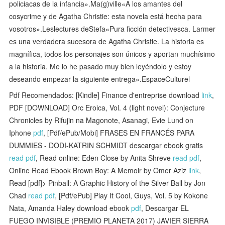
policiacas de la infancia».Ma(g)ville«A los amantes del
cosycrime y de Agatha Christie: esta novela está hecha para
vosotros».Leslectures deStefa«Pura ficción detectivesca. Larmer
es una verdadera sucesora de Agatha Christie. La historia es
magnífica, todos los personajes son únicos y aportan muchísimo
a la historia. Me lo he pasado muy bien leyéndolo y estoy
deseando empezar la siguiente entrega».EspaceCulturel
Pdf Recomendados: [Kindle] Finance d'entreprise download
link
,
PDF [DOWNLOAD] Orc Eroica, Vol. 4 (light novel): Conjecture
Chronicles by Rifujin na Magonote, Asanagi, Evie Lund on
Iphone
pdf
, [Pdf/ePub/Mobi] FRASES EN FRANCÉS PARA
DUMMIES - DODI-KATRIN SCHMIDT descargar ebook gratis
read pdf
, Read online: Eden Close by Anita Shreve
read pdf
,
Online Read Ebook Brown Boy: A Memoir by Omer Aziz
link
,
Read [pdf]> Pinball: A Graphic History of the Silver Ball by Jon
Chad
read pdf
, [Pdf/ePub] Play It Cool, Guys, Vol. 5 by Kokone
Nata, Amanda Haley download ebook
pdf
, Descargar EL
FUEGO INVISIBLE (PREMIO PLANETA 2017) JAVIER SIERRA