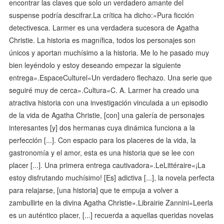
encontrar las claves que solo un verdadero amante del
suspense podría descifrar.La crítica ha dicho:«Pura ficción
detectivesca. Larmer es una verdadera sucesora de Agatha
Christie. La historia es magnífica, todos los personajes son
únicos y aportan muchísimo a la historia. Me lo he pasado muy
bien leyéndolo y estoy deseando empezar la siguiente
entrega».EspaceCulturel«Un verdadero flechazo. Una serie que
seguiré muy de cerca».Cultura«C. A. Larmer ha creado una
atractiva historia con una investigación vinculada a un episodio
de la vida de Agatha Christie, [con] una galería de personajes
interesantes [y] dos hermanas cuya dinámica funciona a la
perfección [...]. Con espacio para los placeres de la vida, la
gastronomía y el amor, esta es una historia que se lee con
placer [...]. Una primera entrega cautivadora».LeLittéraire«¡La
estoy disfrutando muchísimo! [Es] adictiva [...], la novela perfecta
para relajarse, [una historia] que te empuja a volver a
zambullirte en la divina Agatha Christie».Librairie Zannini«Leerla
es un auténtico placer, [...] recuerda a aquellas queridas novelas